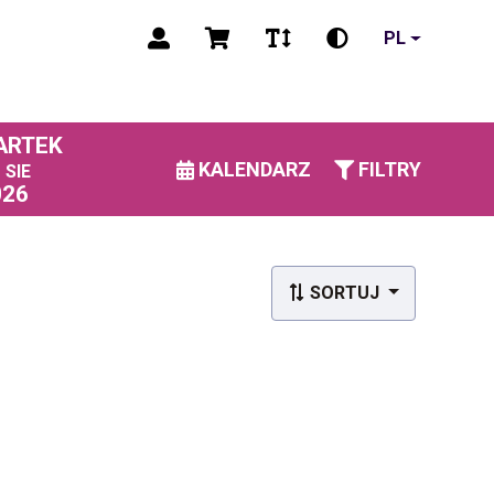
PL
ARTEK
3
KALENDARZ
FILTRY
SIE
026
SORTUJ