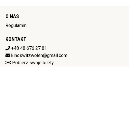
O NAS
Regulamin
KONTAKT
+48 48 676 27 81
kinoswitzwolen@gmail.com
Pobierz swoje bilety
KINO ŚWIT W ZWOLENIU
Al. Jana Pawła II 6, 26-700 Zwoleń
811-12-53-932